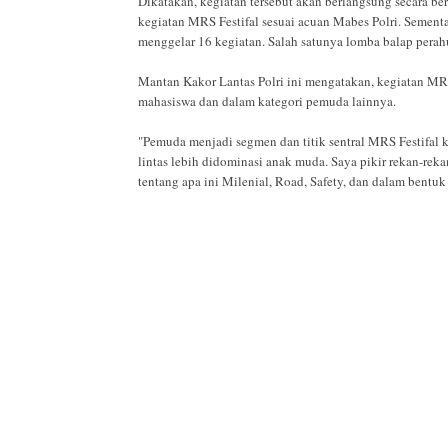
Dikatakan, kegiatan tersebut akan berlangsung secara be
kegiatan MRS Festifal sesuai acuan Mabes Polri. Sement
menggelar 16 kegiatan. Salah satunya lomba balap perah
Mantan Kakor Lantas Polri ini mengatakan, kegiatan MRS 
mahasiswa dan dalam kategori pemuda lainnya.
"Pemuda menjadi segmen dan titik sentral MRS Festifal k
lintas lebih didominasi anak muda. Saya pikir rekan-re
tentang apa ini Milenial, Road, Safety, dan dalam bentuk F