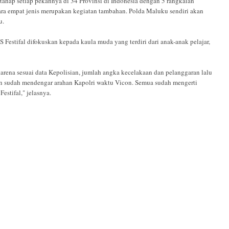
rtahap setiap pekannya di 34 Provinsi di Indonesia dengan 5 rangkaian
ara empat jenis merupakan kegiatan tambahan. Polda Maluku sendiri akan
u.
Festifal difokuskan kepada kaula muda yang terdiri dari anak-anak pelajar,
arena sesuai data Kepolisian, jumlah angka kecelakaan dan pelanggaran lalu
kan sudah mendengar arahan Kapolri waktu Vicon. Semua sudah mengerti
estifal," jelasnya.