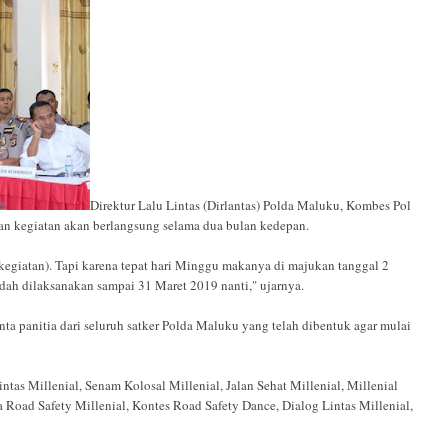
Direktur Lalu Lintas (Dirlantas) Polda Maluku, Kombes Pol
an kegiatan akan berlangsung selama dua bulan kedepan.
kegiatan). Tapi karena tepat hari Minggu makanya di majukan tanggal 2
udah dilaksanakan sampai 31 Maret 2019 nanti," ujarnya.
nta panitia dari seluruh satker Polda Maluku yang telah dibentuk agar mulai
tas Millenial, Senam Kolosal Millenial, Jalan Sehat Millenial, Millenial
 Road Safety Millenial, Kontes Road Safety Dance, Dialog Lintas Millenial,