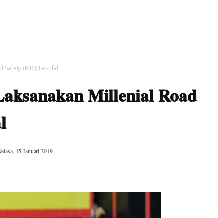
 Safety (MRS) Festifal
Laksanakan Millenial Road
l
Selasa, 15 Januari 2019