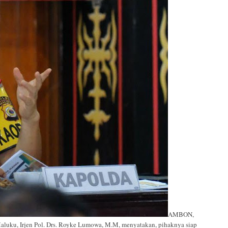
AMBON,
uku, Irjen Pol. Drs. Royke Lumowa, M.M, menyatakan, pihaknya siap