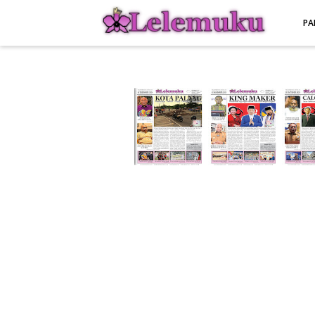
-->
PA