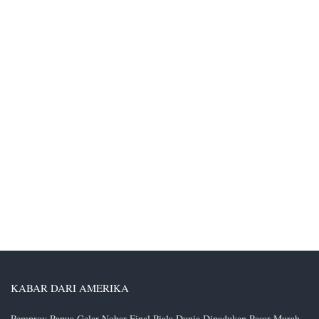
KABAR DARI AMERIKA
Pemprov Papua Gelar Nobar Final Piala Dunia Dipadukan Pasar Murah