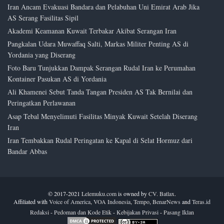
Iran Ancam Evakuasi Bandara dan Pelabuhan Uni Emirat Arab Jika
AS Serang Fasilitas Sipil
Akademi Keamanan Kuwait Terbakar Akibat Serangan Iran
Pangkalan Udara Muwaffaq Salti, Markas Militer Penting AS di
Yordania yang Diserang
Foto Baru Tunjukkan Dampak Serangan Rudal Iran ke Perumahan
Kontainer Pasukan AS di Yordania
Ali Khamenei Sebut Tanda Tangan Presiden AS Tak Bernilai dan
Peringatkan Perlawanan
Asap Tebal Menyelimuti Fasilitas Minyak Kuwait Setelah Diserang
Iran
Iran Tembakkan Rudal Peringatan ke Kapal di Selat Hormuz dari
Bandar Abbas
© 2017-2021
Lelemuku.com
is owned by
CV. Batlax
.
Affiliated with
Voice of America
,
VOA Indonesia
,
Tempo
,
BenarNews
and
Teras.id
Redaksi
-
Pedoman dan Kode Etik
-
Kebijakan Privasi
-
Pasang Iklan