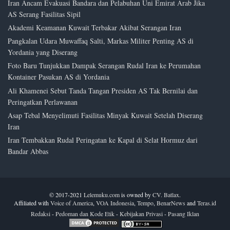
Iran Ancam Evakuasi Bandara dan Pelabuhan Uni Emirat Arab Jika
AS Serang Fasilitas Sipil
Akademi Keamanan Kuwait Terbakar Akibat Serangan Iran
Pangkalan Udara Muwaffaq Salti, Markas Militer Penting AS di
Yordania yang Diserang
Foto Baru Tunjukkan Dampak Serangan Rudal Iran ke Perumahan
Kontainer Pasukan AS di Yordania
Ali Khamenei Sebut Tanda Tangan Presiden AS Tak Bernilai dan
Peringatkan Perlawanan
Asap Tebal Menyelimuti Fasilitas Minyak Kuwait Setelah Diserang
Iran
Iran Tembakkan Rudal Peringatan ke Kapal di Selat Hormuz dari
Bandar Abbas
© 2017-2021
Lelemuku.com
is owned by
CV. Batlax
.
Affiliated with
Voice of America
,
VOA Indonesia
,
Tempo
,
BenarNews
and
Teras.id
Redaksi
-
Pedoman dan Kode Etik
-
Kebijakan Privasi
-
Pasang Iklan