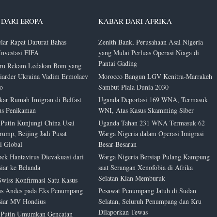
DARI EROPA
KABAR DARI AFRIKA
ar Rapat Darurat Bahas
Zenith Bank, Perusahaan Asal Nigeria
Investasi FIFA
yang Mulai Perluas Operasi Niaga di
Pantai Gading
aru Rekam Ledakan Bom yang
liarder Ukraina Vadim Ermolaev
Morocco Bangun LGV Kenitra-Marrakeh
o
Sambut Piala Dunia 2030
kar Rumah Imigran di Belfast
Uganda Deportasi 169 WNA, Termasuk
us Penikaman
WNI, Atas Kasus Skamming Siber
 Putin Kunjungi China Usai
Uganda Tahan 231 WNA Termasuk 62
rump, Beijing Jadi Pusat
Warga Nigeria dalam Operasi Imigrasi
i Global
Besar-Besaran
pek Hantavirus Dievakuasi dari
Warga Nigeria Bersiap Pulang Kampung
iar ke Belanda
saat Serangan Xenofobia di Afrika
Selatan Kian Memburuk
Swiss Konfirmasi Satu Kasus
us Andes pada Eks Penumpang
Pesawat Penumpang Jatuh di Sudan
siar MV Hondius
Selatan, Seluruh Penumpang dan Kru
Dilaporkan Tewas
 Putin Umumkan Gencatan