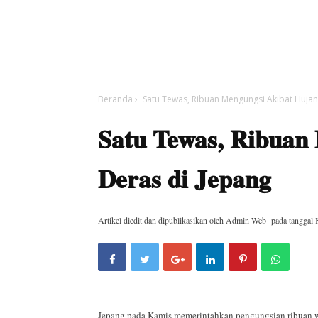
Beranda
›
Satu Tewas, Ribuan Mengungsi Akibat Hujan
Satu Tewas, Ribuan
Deras di Jepang
Artikel diedit dan dipublikasikan oleh
Admin Web
pada tanggal
Jepang pada Kamis memerintahkan pengungsian ribuan war