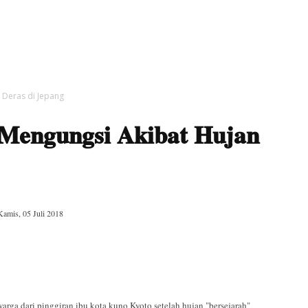
 Deras di Jepang
 Mengungsi Akibat Hujan
Kamis, 05 Juli 2018
ga dari pinggiran ibu kota kuno Kyoto setelah hujan "bersejarah"