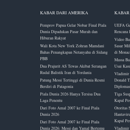
KABAR DARI AMERIKA
KABAR 
Pemprov Papua Gelar Nobar Final Piala
UEFA Gel
Dunia Dipadukan Pasar Murah dan
Rencana 
Hiburan Rakyat
Video B
Wali Kota New York Zohran Mamdani
Sasar Mi
Bahas Penangkapan Netanyahu di Sidang
di Monac
PBB
Massa Ba
Dua Prajurit AS Tewas Akibat Serangan
Usai Kas
Rudal Balistik Iran di Yordania
Vladimir
Patung Messi Tertinggi di Dunia Resmi
Donald T
Berdiri di Patagonia
Diplomas
Piala Dunia 2026 Hanya Tersisa Dua
Tiga Sus
Laga Penentu
Kapal Pes
Dari Foto Amal 2007 ke Final Piala
Otoritas 
Dunia 2026
Hantavir
Kapal Pe
Dari Foto Amal 2007 ke Final Piala
Dunia 2026: Messi dan Yamal Bertemu
Vladimir