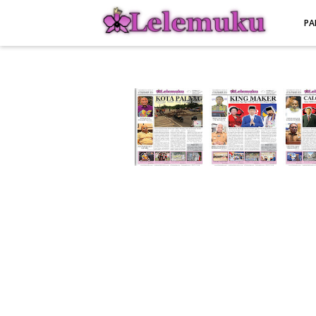
-->
PA