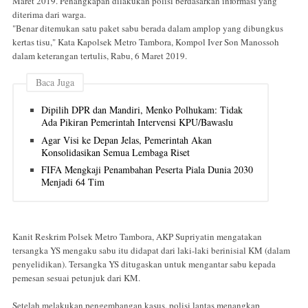
Maret 2019. Penangkapan dilakukan polisi berdasarkan informasi yang
diterima dari warga.
"Benar ditemukan satu paket sabu berada dalam amplop yang dibungkus
kertas tisu," Kata Kapolsek Metro Tambora, Kompol Iver Son Manossoh
dalam keterangan tertulis, Rabu, 6 Maret 2019.
Baca Juga
Dipilih DPR dan Mandiri, Menko Polhukam: Tidak
Ada Pikiran Pemerintah Intervensi KPU/Bawaslu
Agar Visi ke Depan Jelas, Pemerintah Akan
Konsolidasikan Semua Lembaga Riset
FIFA Mengkaji Penambahan Peserta Piala Dunia 2030
Menjadi 64 Tim
Kanit Reskrim Polsek Metro Tambora, AKP Supriyatin mengatakan
tersangka YS mengaku sabu itu didapat dari laki-laki berinisial KM (dalam
penyelidikan). Tersangka YS ditugaskan untuk mengantar sabu kepada
pemesan sesuai petunjuk dari KM.
Setelah melakukan pengembangan kasus, polisi lantas menangkap