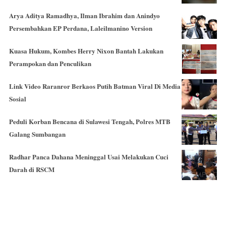
Arya Aditya Ramadhya, Ilman Ibrahim dan Anindyo
Persembahkan EP Perdana, Laleilmanino Version
Kuasa Hukum, Kombes Herry Nixon Bantah Lakukan
Perampokan dan Penculikan
Link Video Raranror Berkaos Putih Batman Viral Di Media
Sosial
Peduli Korban Bencana di Sulawesi Tengah, Polres MTB
Galang Sumbangan
Radhar Panca Dahana Meninggal Usai Melakukan Cuci
Darah di RSCM