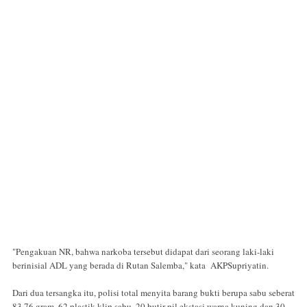
"Pengakuan NR, bahwa narkoba tersebut didapat dari seorang laki-laki
berinisial ADL yang berada di Rutan Salemba," kata AKPSupriyatin.
Dari dua tersangka itu, polisi total menyita barang bukti berupa sabu seberat
83,76 gram, 62 plastik klip sabu, 20 butir pil ekstasi warna kuning dan 30