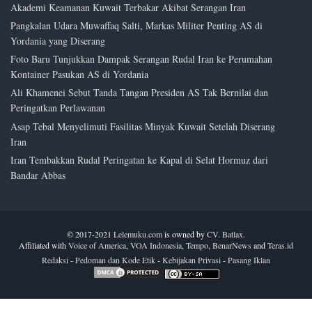
Akademi Keamanan Kuwait Terbakar Akibat Serangan Iran
Pangkalan Udara Muwaffaq Salti, Markas Militer Penting AS di
Yordania yang Diserang
Foto Baru Tunjukkan Dampak Serangan Rudal Iran ke Perumahan
Kontainer Pasukan AS di Yordania
Ali Khamenei Sebut Tanda Tangan Presiden AS Tak Bernilai dan
Peringatkan Perlawanan
Asap Tebal Menyelimuti Fasilitas Minyak Kuwait Setelah Diserang
Iran
Iran Tembakkan Rudal Peringatan ke Kapal di Selat Hormuz dari
Bandar Abbas
© 2017-2021
Lelemuku.com
is owned by
CV. Batlax
.
Affiliated with
Voice of America
,
VOA Indonesia
,
Tempo
,
BenarNews
and
Teras.id
Redaksi
-
Pedoman dan Kode Etik
-
Kebijakan Privasi
-
Pasang Iklan