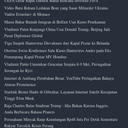
UEFA Gelar Rapat Darurat Bahas Rencana Investasi FIFA
Video Baru Rekam Ledakan Bom yang Sasar Miliarder Ukraina
Vadim Ermolaev di Monaco
Massa Bakar Rumah Imigran di Belfast Usai Kasus Penikaman
Vladimir Putin Kunjungi China Usai Donald Trump, Beijing Jadi
Pusat Diplomasi Global
Tiga Suspek Hantavirus Dievakuasi dari Kapal Pesiar ke Belanda
Otoritas Swiss Konfirmasi Satu Kasus Hantavirus Andes pada Eks
Penumpang Kapal Pesiar MV Hondius
Vladimir Putin Umumkan Gencatan Senjata 8-9 Mei, Peringatkan
Serangan ke Kyiv
Internet di Ambang Perubahan Besar, YouTube Peringatkan Bahaya
Aturan Prominence
Starlink Resmi Hadir di Gibraltar, Layanan Internet Satelit Kecepatan
Tinggi Elon Musk
Raja Charles Balas Sindiran Trump : Jika Bukan Karena Inggris,
Anda Berbicara Bahasa Prancis
Perusahaan Minyak Raup Keuntungan Rp48 Juta Per Detik Sementara
Rakyat Tercekik Krisis Perang