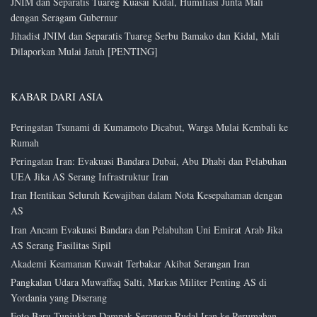
JNIM dan Separatis Tuareg Kuasai Kidal, Humiliasi Junta Mali
dengan Seragam Gubernur
Jihadist JNIM dan Separatis Tuareg Serbu Bamako dan Kidal, Mali
Dilaporkan Mulai Jatuh [PENTING]
KABAR DARI ASIA
Peringatan Tsunami di Kumamoto Dicabut, Warga Mulai Kembali ke
Rumah
Peringatan Iran: Evakuasi Bandara Dubai, Abu Dhabi dan Pelabuhan
UEA Jika AS Serang Infrastruktur Iran
Iran Hentikan Seluruh Kewajiban dalam Nota Kesepahaman dengan
AS
Iran Ancam Evakuasi Bandara dan Pelabuhan Uni Emirat Arab Jika
AS Serang Fasilitas Sipil
Akademi Keamanan Kuwait Terbakar Akibat Serangan Iran
Pangkalan Udara Muwaffaq Salti, Markas Militer Penting AS di
Yordania yang Diserang
Foto Baru Tunjukkan Dampak Serangan Rudal Iran ke Perumahan