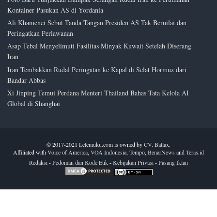
Kontainer Pasukan AS di Yordania
Ali Khamenei Sebut Tanda Tangan Presiden AS Tak Bernilai dan
Peringatkan Perlawanan
Asap Tebal Menyelimuti Fasilitas Minyak Kuwait Setelah Diserang
Iran
Iran Tembakkan Rudal Peringatan ke Kapal di Selat Hormuz dari
Bandar Abbas
Xi Jinping Temui Perdana Menteri Thailand Bahas Tata Kelola AI
Global di Shanghai
© 2017-2021
Lelemuku.com
is owned by
CV. Batlax
.
Affiliated with
Voice of America
,
VOA Indonesia
,
Tempo
,
BenarNews
and
Teras.id
Redaksi
-
Pedoman dan Kode Etik
-
Kebijakan Privasi
-
Pasang Iklan