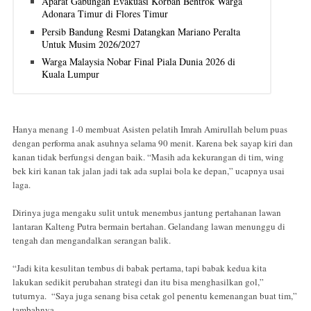
Aparat Gabungan Evakuasi Korban Bentrok Warga
Adonara Timur di Flores Timur
Persib Bandung Resmi Datangkan Mariano Peralta
Untuk Musim 2026/2027
Warga Malaysia Nobar Final Piala Dunia 2026 di
Kuala Lumpur
Hanya menang 1-0 membuat Asisten pelatih Imrah Amirullah belum puas
dengan performa anak asuhnya selama 90 menit. Karena bek sayap kiri dan
kanan tidak berfungsi dengan baik. “Masih ada kekurangan di tim, wing
bek kiri kanan tak jalan jadi tak ada suplai bola ke depan,” ucapnya usai
laga.
Dirinya juga mengaku sulit untuk menembus jantung pertahanan lawan
lantaran Kalteng Putra bermain bertahan. Gelandang lawan menunggu di
tengah dan mengandalkan serangan balik.
“Jadi kita kesulitan tembus di babak pertama, tapi babak kedua kita
lakukan sedikit perubahan strategi dan itu bisa menghasilkan gol,”
tuturnya. “Saya juga senang bisa cetak gol penentu kemenangan buat tim,”
tambahnya.