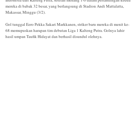
Indonesia dari Kalteng Putra, setelah menang 1-0 dalam pertandingan kedua
mereka di babak 32 besar, yang berlangsung di Stadion Andi Mattalatta,
Makassar, Minggu (3/2).
Gol tunggal Eero Pekka Sakari Markkanen, striker baru mereka di menit ke-
68 memupuskan harapan tim debutan Liga 1 Kalteng Putra. Golnya lahir
hasil umpan Taufik Hidayat dan berhasil disundul olehnya.