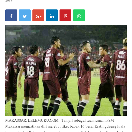
MAKASSAR, LELEMUKU.COM - Tampil sebagai tuan rumah, PSM
Makassar memastikan diri merebut tiket babak 16 besar Kratingdaeng Piala