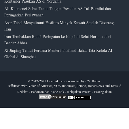
Kontainer Pasukan AS di Yordania
Ali Khamenei Sebut Tanda Tangan Presiden AS Tak Bernilai dan
Peringatkan Perlawanan
Asap Tebal Menyelimuti Fasilitas Minyak Kuwait Setelah Diserang
Iran
Iran Tembakkan Rudal Peringatan ke Kapal di Selat Hormuz dari
Bandar Abbas
Xi Jinping Temui Perdana Menteri Thailand Bahas Tata Kelola AI
Global di Shanghai
© 2017-2021
Lelemuku.com
is owned by
CV. Batlax
.
Affiliated with
Voice of America
,
VOA Indonesia
,
Tempo
,
BenarNews
and
Teras.id
Redaksi
-
Pedoman dan Kode Etik
-
Kebijakan Privasi
-
Pasang Iklan