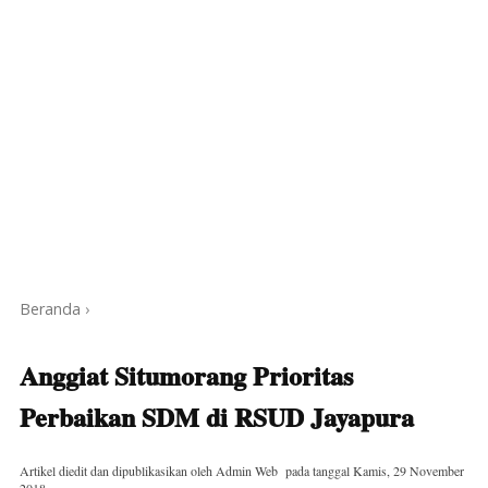
Beranda
›
Anggiat Situmorang Prioritas
Perbaikan SDM di RSUD Jayapura
Artikel diedit dan dipublikasikan oleh
Admin Web
pada tanggal
Kamis, 29 November
2018