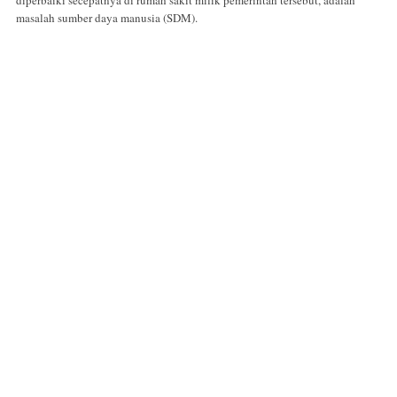
diperbaiki secepatnya di rumah sakit milik pemerintah tersebut, adalah
masalah sumber daya manusia (SDM).