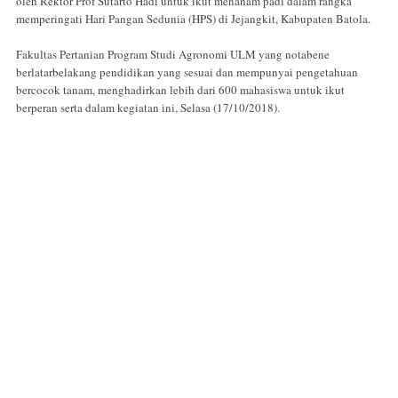
oleh Rektor Prof Sutarto Hadi untuk ikut menanam padi dalam rangka
memperingati Hari Pangan Sedunia (HPS) di Jejangkit, Kabupaten Batola.
Fakultas Pertanian Program Studi Agronomi ULM yang notabene
berlatarbelakang pendidikan yang sesuai dan mempunyai pengetahuan
bercocok tanam, menghadirkan lebih dari 600 mahasiswa untuk ikut
berperan serta dalam kegiatan ini, Selasa (17/10/2018).