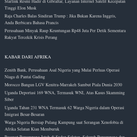
Starlink Resmi Hadir di Gibraltar, Layanan Internet Satelit Kecepatan
Tinggi Elon Musk
Raja Charles Balas Sindiran Trump : Jika Bukan Karena Inggris,
Anda Berbicara Bahasa Prancis
Perusahaan Minyak Raup Keuntungan Rp48 Juta Per Detik Sementara
Rakyat Tercekik Krisis Perang
KABAR DARI AFRIKA
Zenith Bank, Perusahaan Asal Nigeria yang Mulai Perluas Operasi
Niaga di Pantai Gading
Morocco Bangun LGV Kenitra-Marrakeh Sambut Piala Dunia 2030
Uganda Deportasi 169 WNA, Termasuk WNI, Atas Kasus Skamming
Siber
Uganda Tahan 231 WNA Termasuk 62 Warga Nigeria dalam Operasi
Imigrasi Besar-Besaran
Warga Nigeria Bersiap Pulang Kampung saat Serangan Xenofobia di
Afrika Selatan Kian Memburuk
Pesawat Penumpang Jatuh di Sudan Selatan, Seluruh Penumpang dan