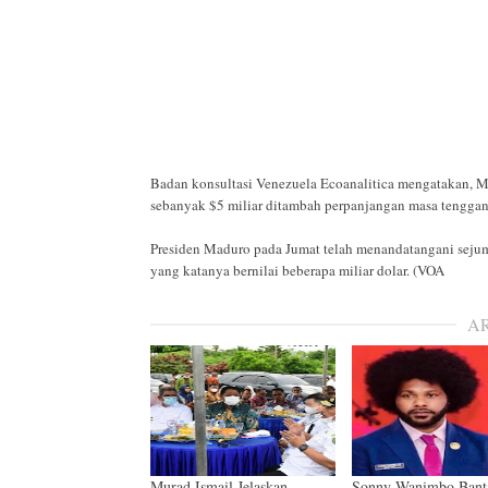
Badan konsultasi Venezuela Ecoanalitica mengatakan, 
sebanyak $5 miliar ditambah perpanjangan masa tengga
Presiden Maduro pada Jumat telah menandatangani seju
yang katanya bernilai beberapa miliar dolar. (VOA
A
Murad Ismail Jelaskan
Sonny Wanimbo Bant