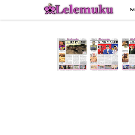
-->
PA