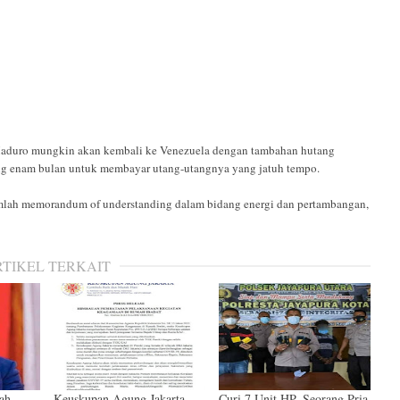
Maduro mungkin akan kembali ke Venezuela dengan tambahan hutang
ng enam bulan untuk membayar utang-utangnya yang jatuh tempo.
mlah memorandum of understanding dalam bidang energi dan pertambangan,
RTIKEL TERKAIT
ah
Keuskupan Agung Jakarta
Curi 7 Unit HP, Seorang Pria