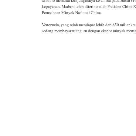
Maduro memulai kunjungannya ke China pada Jumat (14
kepayahan. Maduro telah diterima oleh Presiden China
Perusahaan Minyak Nasional China.
Venezuela, yang telah mendapat lebih dari $50 miliar kre
sedang membayar utang itu dengan ekspor minyak menta