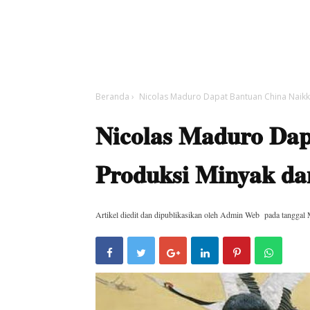
Beranda
›
Nicolas Maduro Dapat Bantuan China Naikk
Nicolas Maduro Dap
Produksi Minyak da
Artikel diedit dan dipublikasikan oleh
Admin Web
pada tanggal