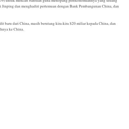
/9) untuk mencari bantuan guna menopang perekonomiannya yang sedang
 Xi Jinping dan menghadiri pertemuan dengan Bank Pembangunan China, dan
dit baru dari China, masih berutang kira-kira $20 miliar kepada China, dan
hnya ke China.